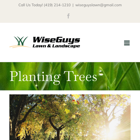
Skip
Call Us Today! (419) 214-1210
|
wiseguyslawn@gmail.com
to
Facebook
content
Planting Trees